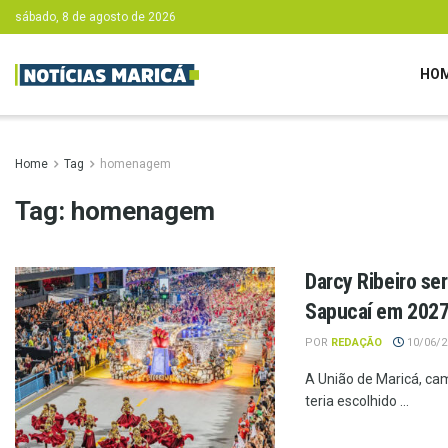
sábado, 8 de agosto de 2026
HO
Home
Tag
homenagem
Tag:
homenagem
Darcy Ribeiro se
Sapucaí em 202
POR
REDAÇÃO
10/06/20
A União de Maricá, cam
teria escolhido ...