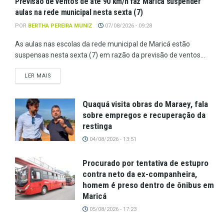
Previsão de ventos de até 90 km/h faz Maricá suspender
aulas na rede municipal nesta sexta (7)
POR
BERTHA PEREIRA MUNIZ
07/08/2026 - 09:28
As aulas nas escolas da rede municipal de Maricá estão
suspensas nesta sexta (7) em razão da previsão de ventos...
LER MAIS
Quaquá visita obras do Maraey, fala
sobre empregos e recuperação da
restinga
04/08/2026 - 13:51
Procurado por tentativa de estupro
contra neto da ex-companheira,
homem é preso dentro de ônibus em
Maricá
05/08/2026 - 17:23