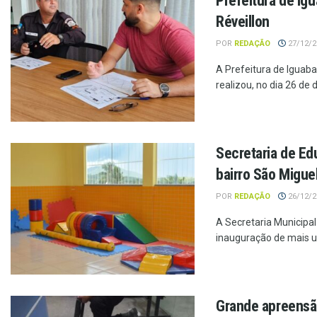
Prefeitura de Ig
Réveillon
POR
REDAÇÃO
27/12/20
A Prefeitura de Iguab
realizou, no dia 26 de 
Secretaria de Ed
bairro São Migue
POR
REDAÇÃO
26/12/20
A Secretaria Municipal
inauguração de mais u
Grande apreensã