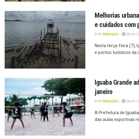
Melhorias urbana
e cuidados com 
POR
REDAÇÃO
09/01/20
Nesta terça-feira (7),
e pontos turísticos da c
Iguaba Grande adi
janeiro
POR
REDAÇÃO
06/01/20
A Prefeitura de Iguaba
das aulas esportivas re