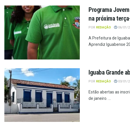
Programa Jovem A
na próxima terça
POR
REDAÇÃO
06/01/20
A Prefeitura de Iguab
Aprendiz Iguabense 202
Iguaba Grande abr
POR
REDAÇÃO
03/01/20
Estão abertas as inscr
de janeiro. ...