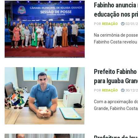
Fabinho anuncia 
educação nos pr
POR
REDAÇÃO
02/01/20
Na cerimônia de posse 
Fabinho Costa revelou 
Prefeito Fabinho
para Iguaba Gra
POR
REDAÇÃO
30/12/20
Com a aproximação do i
Grande, Fabinho Costa, 