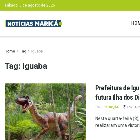
sábado, 8 de agosto de 2026
HO
Home
Tag
Iguaba
Tag:
Iguaba
Prefeitura de Ig
futura Ilha dos 
POR
REDAÇÃO
09/01/20
Nesta quarta-feira (8
realizaram uma vistori