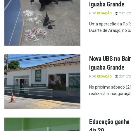
Iguaba Grande
POR
REDAÇÃO
23/12/20
Uma operação da Políci
Duarte de Araújo, no ba
Nova UBS no Bai
Iguaba Grande
POR
REDAÇÃO
20/12/20
No próximo sábado (21)
realizará a inauguração
Educação ganha r
dia 20