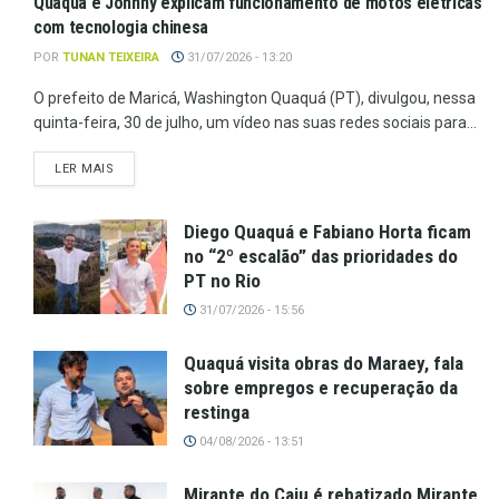
Quaquá e Johnny explicam funcionamento de motos elétricas
com tecnologia chinesa
POR
TUNAN TEIXEIRA
31/07/2026 - 13:20
O prefeito de Maricá, Washington Quaquá (PT), divulgou, nessa
quinta-feira, 30 de julho, um vídeo nas suas redes sociais para...
LER MAIS
Diego Quaquá e Fabiano Horta ficam
no “2º escalão” das prioridades do
PT no Rio
31/07/2026 - 15:56
Quaquá visita obras do Maraey, fala
sobre empregos e recuperação da
restinga
04/08/2026 - 13:51
Mirante do Caju é rebatizado Mirante