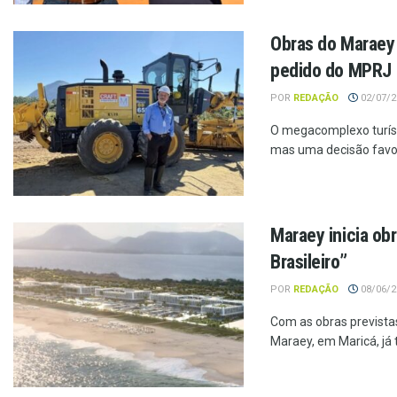
Obras do Maraey t
pedido do MPRJ
POR
REDAÇÃO
02/07/20
O megacomplexo turísti
mas uma decisão favorá
Maraey inicia ob
Brasileiro”
POR
REDAÇÃO
08/06/20
Com as obras prevista
Maraey, em Maricá, já t