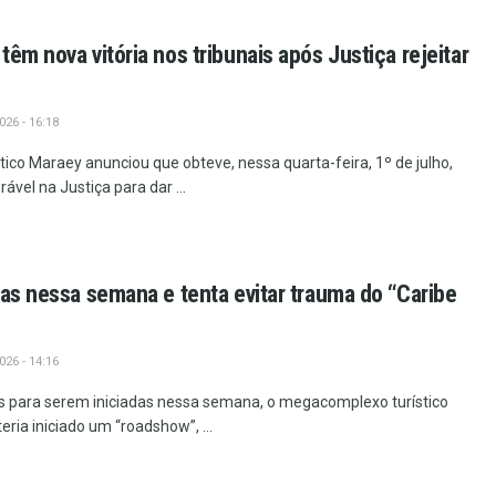
êm nova vitória nos tribunais após Justiça rejeitar
26 - 16:18
co Maraey anunciou que obteve, nessa quarta-feira, 1º de julho,
vel na Justiça para dar ...
ras nessa semana e tenta evitar trauma do “Caribe
26 - 14:16
s para serem iniciadas nessa semana, o megacomplexo turístico
eria iniciado um “roadshow”, ...