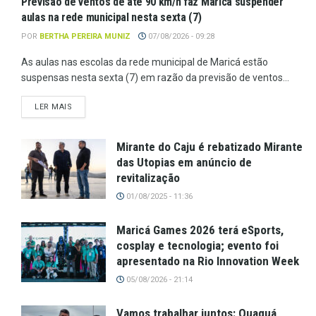
Previsão de ventos de até 90 km/h faz Maricá suspender
aulas na rede municipal nesta sexta (7)
POR
BERTHA PEREIRA MUNIZ
07/08/2026 - 09:28
As aulas nas escolas da rede municipal de Maricá estão
suspensas nesta sexta (7) em razão da previsão de ventos...
LER MAIS
Mirante do Caju é rebatizado Mirante
das Utopias em anúncio de
revitalização
01/08/2025 - 11:36
Maricá Games 2026 terá eSports,
cosplay e tecnologia; evento foi
apresentado na Rio Innovation Week
05/08/2026 - 21:14
Vamos trabalhar juntos: Quaquá