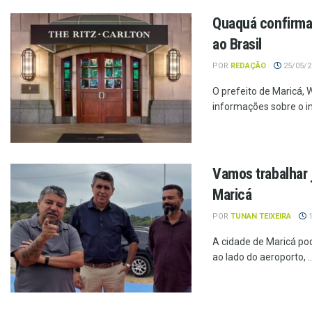
Quaquá confirma 
ao Brasil
POR
REDAÇÃO
25/05/20
O prefeito de Maricá,
informações sobre o iní
Vamos trabalhar 
Maricá
POR
TUNAN TEIXEIRA
1
A cidade de Maricá po
ao lado do aeroporto, ..