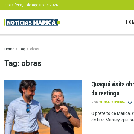
sexta-feira, 7 de agosto de 2026
HO
Home
Tag
obras
Tag:
obras
Quaquá visita ob
da restinga
POR
TUNAN TEIXEIRA
0
O prefeito de Maricá,
de luxo Maraey, que pr