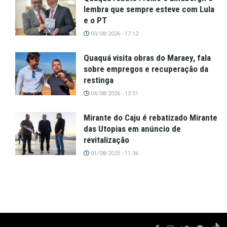
lembra que sempre esteve com Lula
e o PT
03/08/2026 - 17:12
Quaquá visita obras do Maraey, fala
sobre empregos e recuperação da
restinga
04/08/2026 - 13:51
Mirante do Caju é rebatizado Mirante
das Utopias em anúncio de
revitalização
01/08/2025 - 11:36