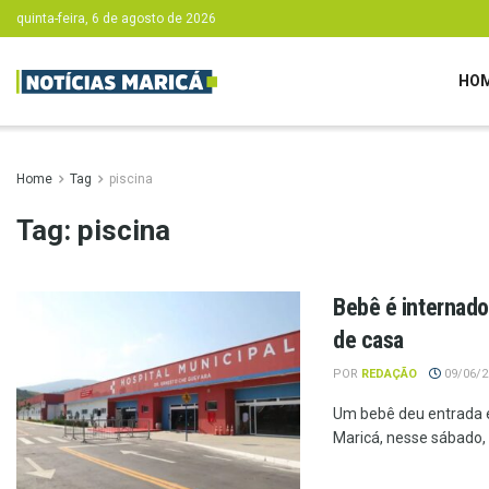
quinta-feira, 6 de agosto de 2026
HO
Home
Tag
piscina
Tag:
piscina
Bebê é internado
de casa
POR
REDAÇÃO
09/06/20
Um bebê deu entrada e
Maricá, nesse sábado, 6