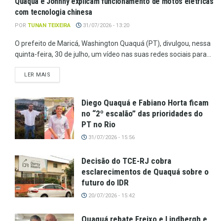
Quaquá e Johnny explicam funcionamento de motos elétricas
com tecnologia chinesa
POR
TUNAN TEIXEIRA
31/07/2026 - 13:20
O prefeito de Maricá, Washington Quaquá (PT), divulgou, nessa
quinta-feira, 30 de julho, um vídeo nas suas redes sociais para...
LER MAIS
Diego Quaquá e Fabiano Horta ficam
no “2º escalão” das prioridades do
PT no Rio
31/07/2026 - 15:56
Decisão do TCE-RJ cobra
esclarecimentos de Quaquá sobre o
futuro do IDR
20/07/2026 - 15:42
Quaquá rebate Freixo e Lindbergh e