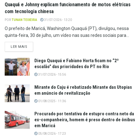
Quaquá e Johnny explicam funcionamento de motos elétricas
com tecnologia chinesa
POR
TUNAN TEIXEIRA
31/07/2026 - 13:20
O prefeito de Maricá, Washington Quaquá (PT), divulgou, nessa
quinta-feira, 30 de julho, um vídeo nas suas redes sociais para...
LER MAIS
Diego Quaquá e Fabiano Horta ficam no “2º
escalão” das prioridades do PT no Rio
31/07/2026 - 15:56
Mirante do Caju é rebatizado Mirante das Utopias
em anúncio de revitalização
01/08/2025 - 11:36
Procurado por tentativa de estupro contra neto da
ex-companheira, homem é preso dentro de ônibus
em Maricá
05/08/2026 - 17:23