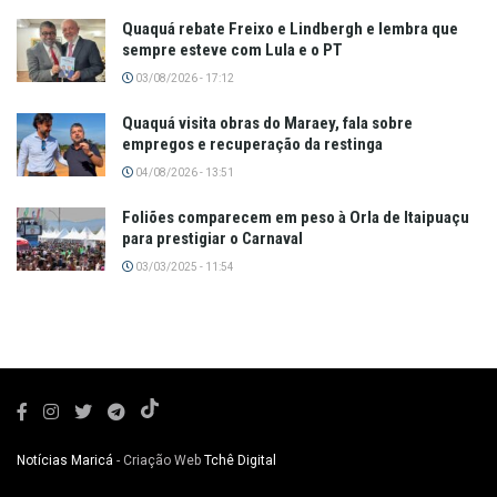
Quaquá rebate Freixo e Lindbergh e lembra que
sempre esteve com Lula e o PT
03/08/2026 - 17:12
Quaquá visita obras do Maraey, fala sobre
empregos e recuperação da restinga
04/08/2026 - 13:51
Foliões comparecem em peso à Orla de Itaipuaçu
para prestigiar o Carnaval
03/03/2025 - 11:54
Notícias Maricá
- Criação Web
Tchê Digital