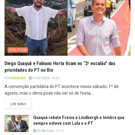
POLÍTICA
Diego Quaquá e Fabiano Horta ficam no “2º escalão” das
prioridades do PT no Rio
POR
REDAÇÃO
31/07/2026 - 15:56
A convenção partidária do PT acontece nesse sábado, 1º de
agosto, mas o clima pode não ser só de festa,...
LER MAIS
Quaquá rebate Freixo e Lindbergh e lembra que
sempre esteve com Lula e o PT
03/08/2026 - 17:12