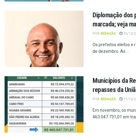
Diplomação dos p
marcada; veja ma
POR
REDAÇÃO
16/12/20
Os prefeitos eleitos e
de dezembro. As ...
Municípios da R
repasses da Uni
POR
REDAÇÃO
11/12/20
Em novembro, os munic
463.047.731,01 em tran