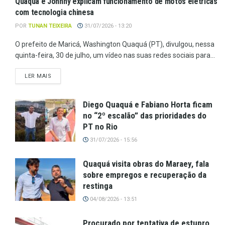
Quaquá e Johnny explicam funcionamento de motos elétricas
com tecnologia chinesa
POR
TUNAN TEIXEIRA
31/07/2026 - 13:20
O prefeito de Maricá, Washington Quaquá (PT), divulgou, nessa
quinta-feira, 30 de julho, um vídeo nas suas redes sociais para...
LER MAIS
Diego Quaquá e Fabiano Horta ficam
no “2º escalão” das prioridades do
PT no Rio
31/07/2026 - 15:56
Quaquá visita obras do Maraey, fala
sobre empregos e recuperação da
restinga
04/08/2026 - 13:51
Procurado por tentativa de estupro