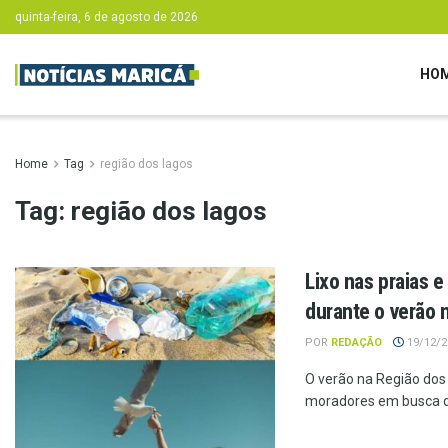
quinta-feira, 6 de agosto de 2026
HO
Home
Tag
região dos lagos
Tag:
região dos lagos
Lixo nas praias 
durante o verão 
POR
REDAÇÃO
19/12/20
O verão na Região dos 
moradores em busca de 