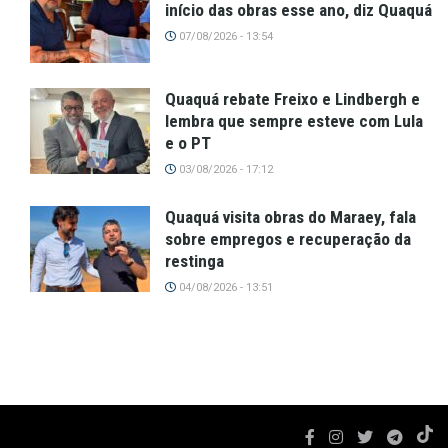
início das obras esse ano, diz Quaquá
07/08/2026 - 13:54
Quaquá rebate Freixo e Lindbergh e
lembra que sempre esteve com Lula
e o PT
03/08/2026 - 17:12
Quaquá visita obras do Maraey, fala
sobre empregos e recuperação da
restinga
04/08/2026 - 13:51