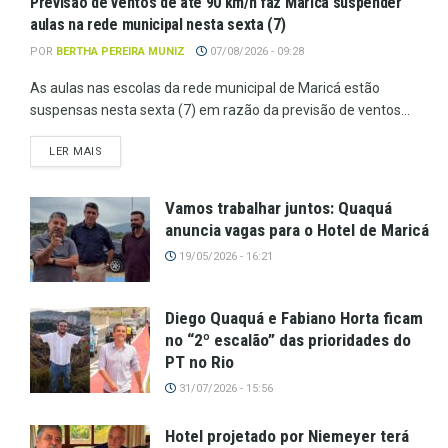
Previsão de ventos de até 90 km/h faz Maricá suspender
aulas na rede municipal nesta sexta (7)
POR
BERTHA PEREIRA MUNIZ
07/08/2026 - 09:28
As aulas nas escolas da rede municipal de Maricá estão
suspensas nesta sexta (7) em razão da previsão de ventos...
LER MAIS
Vamos trabalhar juntos: Quaquá
anuncia vagas para o Hotel de Maricá
19/05/2026 - 16:21
Diego Quaquá e Fabiano Horta ficam
no “2º escalão” das prioridades do
PT no Rio
31/07/2026 - 15:56
Hotel projetado por Niemeyer terá