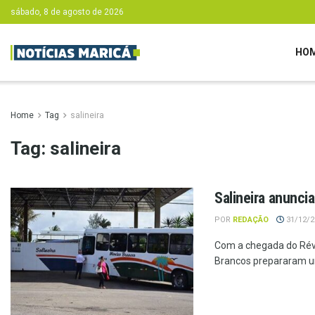
sábado, 8 de agosto de 2026
HO
Home
Tag
salineira
Tag:
salineira
Salineira anuncia
POR
REDAÇÃO
31/12/20
Com a chegada do Réve
Brancos prepararam um