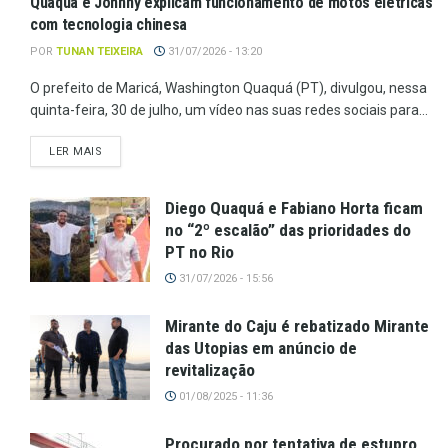
Quaquá e Johnny explicam funcionamento de motos elétricas
com tecnologia chinesa
POR
TUNAN TEIXEIRA
31/07/2026 - 13:20
O prefeito de Maricá, Washington Quaquá (PT), divulgou, nessa
quinta-feira, 30 de julho, um vídeo nas suas redes sociais para...
LER MAIS
Diego Quaquá e Fabiano Horta ficam
no “2º escalão” das prioridades do
PT no Rio
31/07/2026 - 15:56
Mirante do Caju é rebatizado Mirante
das Utopias em anúncio de
revitalização
01/08/2025 - 11:36
Procurado por tentativa de estupro