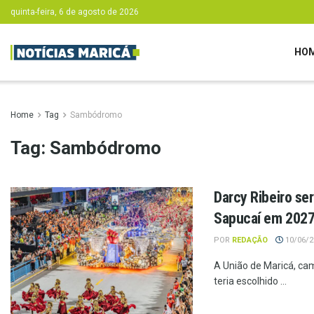
quinta-feira, 6 de agosto de 2026
HO
Home
Tag
Sambódromo
Tag:
Sambódromo
Darcy Ribeiro se
Sapucaí em 202
POR
REDAÇÃO
10/06/20
A União de Maricá, cam
teria escolhido ...