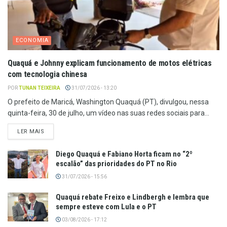
ECONOMIA
Quaquá e Johnny explicam funcionamento de motos elétricas
com tecnologia chinesa
POR
TUNAN TEIXEIRA
31/07/2026 - 13:20
O prefeito de Maricá, Washington Quaquá (PT), divulgou, nessa
quinta-feira, 30 de julho, um vídeo nas suas redes sociais para...
LER MAIS
Diego Quaquá e Fabiano Horta ficam no “2º
escalão” das prioridades do PT no Rio
31/07/2026 - 15:56
Quaquá rebate Freixo e Lindbergh e lembra que
sempre esteve com Lula e o PT
03/08/2026 - 17:12