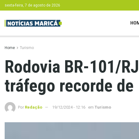
sexta-feira, 7 de agosto de 2026
HO
Home
Turismo
Rodovia BR-101/RJ 
tráfego recorde de 
Por
Redação
19/12/2024 - 12:16
em
Turismo