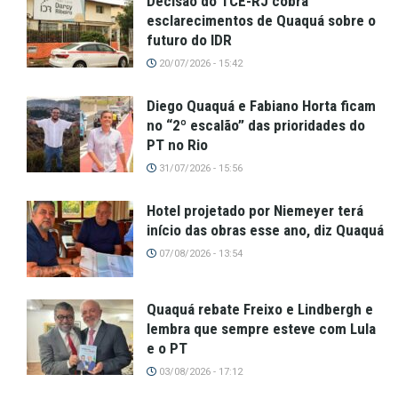
Decisão do TCE-RJ cobra
esclarecimentos de Quaquá sobre o
futuro do IDR
20/07/2026 - 15:42
Diego Quaquá e Fabiano Horta ficam
no “2º escalão” das prioridades do
PT no Rio
31/07/2026 - 15:56
Hotel projetado por Niemeyer terá
início das obras esse ano, diz Quaquá
07/08/2026 - 13:54
Quaquá rebate Freixo e Lindbergh e
lembra que sempre esteve com Lula
e o PT
03/08/2026 - 17:12