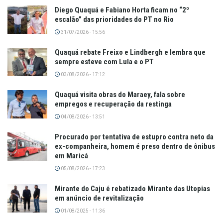
Diego Quaquá e Fabiano Horta ficam no “2º
escalão” das prioridades do PT no Rio
31/07/2026 - 15:56
Quaquá rebate Freixo e Lindbergh e lembra que
sempre esteve com Lula e o PT
03/08/2026 - 17:12
Quaquá visita obras do Maraey, fala sobre
empregos e recuperação da restinga
04/08/2026 - 13:51
Procurado por tentativa de estupro contra neto da
ex-companheira, homem é preso dentro de ônibus
em Maricá
05/08/2026 - 17:23
Mirante do Caju é rebatizado Mirante das Utopias
em anúncio de revitalização
01/08/2025 - 11:36