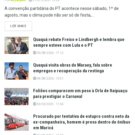
POR
REDAÇÃO
31/07/2026 - 15:56
A convenção partidária do PT acontece nesse sábado, 1º de
agosto, mas o clima pode não ser só de festa,...
LER MAIS
Quaquá rebate Freixo e Lindbergh e lembra que
sempre esteve com Lula e o PT
03/08/2026 - 17:12
Quaquá visita obras do Maraey, fala sobre
empregos e recuperação da restinga
04/08/2026 - 13:51
Foliões comparecem em peso à Orla de Itaipuaçu
para prestigiar o Carnaval
03/03/2025 - 11:54
Procurado por tentativa de estupro contra neto da
ex-companheira, homem é preso dentro de ônibus
em Maricá