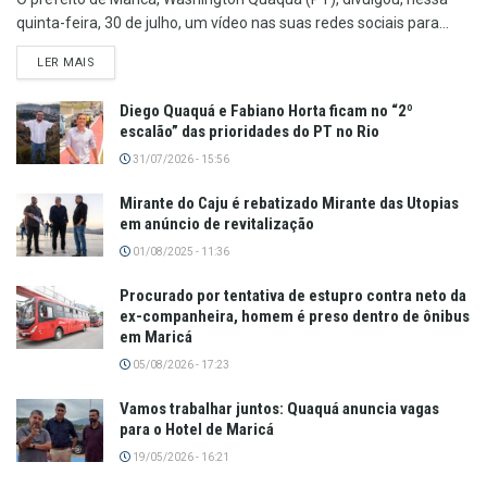
quinta-feira, 30 de julho, um vídeo nas suas redes sociais para...
LER MAIS
Diego Quaquá e Fabiano Horta ficam no “2º
escalão” das prioridades do PT no Rio
31/07/2026 - 15:56
Mirante do Caju é rebatizado Mirante das Utopias
em anúncio de revitalização
01/08/2025 - 11:36
Procurado por tentativa de estupro contra neto da
ex-companheira, homem é preso dentro de ônibus
em Maricá
05/08/2026 - 17:23
Vamos trabalhar juntos: Quaquá anuncia vagas
para o Hotel de Maricá
19/05/2026 - 16:21