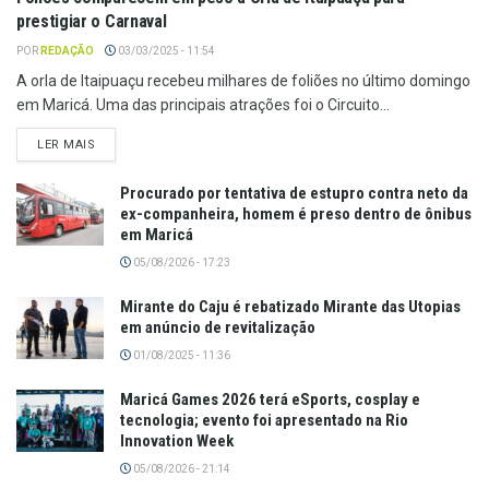
prestigiar o Carnaval
POR
REDAÇÃO
03/03/2025 - 11:54
A orla de Itaipuaçu recebeu milhares de foliões no último domingo
em Maricá. Uma das principais atrações foi o Circuito...
LER MAIS
Procurado por tentativa de estupro contra neto da
ex-companheira, homem é preso dentro de ônibus
em Maricá
05/08/2026 - 17:23
Mirante do Caju é rebatizado Mirante das Utopias
em anúncio de revitalização
01/08/2025 - 11:36
Maricá Games 2026 terá eSports, cosplay e
tecnologia; evento foi apresentado na Rio
Innovation Week
05/08/2026 - 21:14