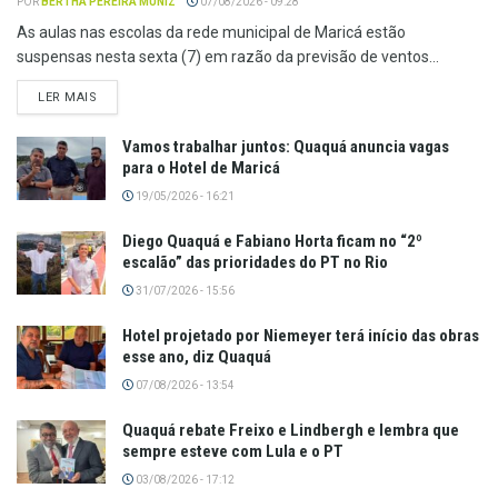
POR
BERTHA PEREIRA MUNIZ
07/08/2026 - 09:28
As aulas nas escolas da rede municipal de Maricá estão
suspensas nesta sexta (7) em razão da previsão de ventos...
LER MAIS
Vamos trabalhar juntos: Quaquá anuncia vagas
para o Hotel de Maricá
19/05/2026 - 16:21
Diego Quaquá e Fabiano Horta ficam no “2º
escalão” das prioridades do PT no Rio
31/07/2026 - 15:56
Hotel projetado por Niemeyer terá início das obras
esse ano, diz Quaquá
07/08/2026 - 13:54
Quaquá rebate Freixo e Lindbergh e lembra que
sempre esteve com Lula e o PT
03/08/2026 - 17:12