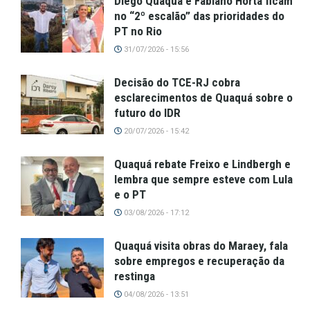
Diego Quaquá e Fabiano Horta ficam
no “2º escalão” das prioridades do
PT no Rio
31/07/2026 - 15:56
Decisão do TCE-RJ cobra
esclarecimentos de Quaquá sobre o
futuro do IDR
20/07/2026 - 15:42
Quaquá rebate Freixo e Lindbergh e
lembra que sempre esteve com Lula
e o PT
03/08/2026 - 17:12
Quaquá visita obras do Maraey, fala
sobre empregos e recuperação da
restinga
04/08/2026 - 13:51