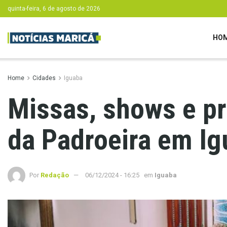
quinta-feira, 6 de agosto de 2026
HO
Home
Cidades
Iguaba
Missas, shows e p
da Padroeira em I
Por
Redação
06/12/2024 - 16:25
em
Iguaba