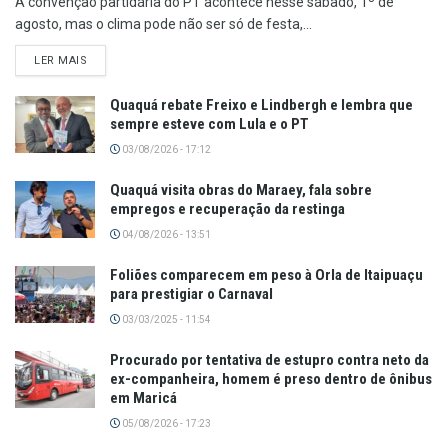
A convenção partidária do PT acontece nesse sábado, 1º de
agosto, mas o clima pode não ser só de festa,...
LER MAIS
Quaquá rebate Freixo e Lindbergh e lembra que
sempre esteve com Lula e o PT
03/08/2026 - 17:12
Quaquá visita obras do Maraey, fala sobre
empregos e recuperação da restinga
04/08/2026 - 13:51
Foliões comparecem em peso à Orla de Itaipuaçu
para prestigiar o Carnaval
03/03/2025 - 11:54
Procurado por tentativa de estupro contra neto da
ex-companheira, homem é preso dentro de ônibus
em Maricá
05/08/2026 - 17:23