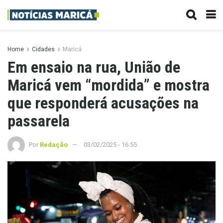
Home
Cidades
Maricá
Em ensaio na rua, União de
Maricá vem “mordida” e mostra
que responderá acusações na
passarela
Por
Redação
03/02/2025 - 16:55