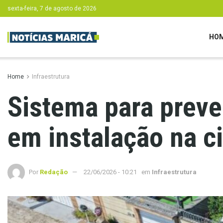
sexta-feira, 7 de agosto de 2026
HO
Home
Infraestrutura
Sistema para prev
em instalação na c
Por
Redação
22/06/2026 - 10:21
em
Infraestrutura