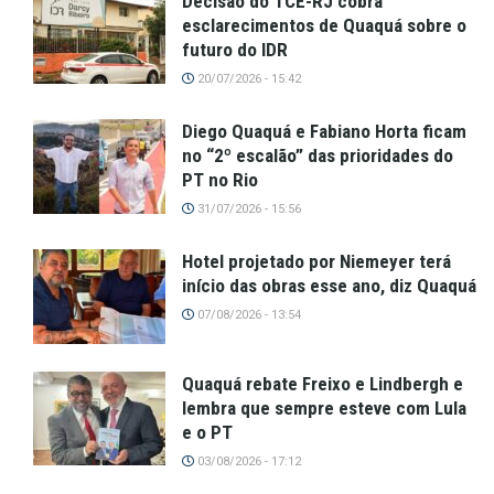
Decisão do TCE-RJ cobra
esclarecimentos de Quaquá sobre o
futuro do IDR
20/07/2026 - 15:42
Diego Quaquá e Fabiano Horta ficam
no “2º escalão” das prioridades do
PT no Rio
31/07/2026 - 15:56
Hotel projetado por Niemeyer terá
início das obras esse ano, diz Quaquá
07/08/2026 - 13:54
Quaquá rebate Freixo e Lindbergh e
lembra que sempre esteve com Lula
e o PT
03/08/2026 - 17:12