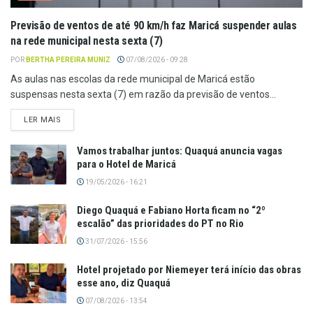
Previsão de ventos de até 90 km/h faz Maricá suspender aulas
na rede municipal nesta sexta (7)
POR
BERTHA PEREIRA MUNIZ
07/08/2026 - 09:28
As aulas nas escolas da rede municipal de Maricá estão
suspensas nesta sexta (7) em razão da previsão de ventos...
LER MAIS
Vamos trabalhar juntos: Quaquá anuncia vagas
para o Hotel de Maricá
19/05/2026 - 16:21
Diego Quaquá e Fabiano Horta ficam no “2º
escalão” das prioridades do PT no Rio
31/07/2026 - 15:56
Hotel projetado por Niemeyer terá início das obras
esse ano, diz Quaquá
07/08/2026 - 13:54