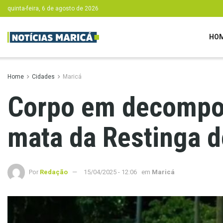
quinta-feira, 6 de agosto de 2026
HO
Home
Cidades
Maricá
Corpo em decompos
mata da Restinga d
Por
Redação
15/04/2025 - 12:06
em
Maricá