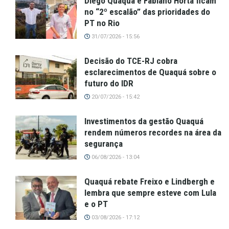
Diego Quaquá e Fabiano Horta ficam
no “2º escalão” das prioridades do
PT no Rio
31/07/2026 - 15:56
Decisão do TCE-RJ cobra
esclarecimentos de Quaquá sobre o
futuro do IDR
20/07/2026 - 15:42
Investimentos da gestão Quaquá
rendem números recordes na área da
segurança
06/08/2026 - 13:04
Quaquá rebate Freixo e Lindbergh e
lembra que sempre esteve com Lula
e o PT
03/08/2026 - 17:12